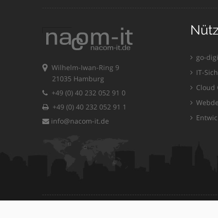
Nütz
go-dig
Wilhelm-Iwan-Ring 9
IT-Sich
21035 Hamburg
Cloud 
+49 (0) 40 232 052 91 0
Webde
+49 (0) 40 232 052 91 1
Entwic
info@nacom-it.de
Copyright © 2021 nacom-it GmbH | All rights reserved.