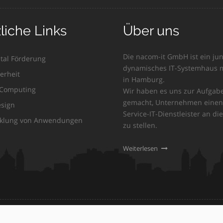
liche Links
Über uns
Die nacom-it GmbH ist ein jun
ital Förderung
dynamisches IT-Systemhaus m
erheit
in Hamburg.
Computing
Wir haben es uns zur Aufgab
gemacht, Unternehmen einen 
sign
Service-IT-Dienstleister an die
klung von Anwendungen
zu stellen.
Weiterlesen