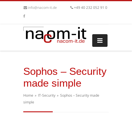
info@nacom-it.de
+49 40 232 052 91 0
Sophos – Security
made simple
Home
»
IT-Security
»
Sophos – Security made
simple