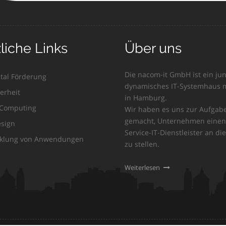
liche Links
Über uns
Die nacom-it GmbH ist ein jun
ital Förderung
dynamisches IT-Systemhaus m
erheit
in Hamburg.
Computing
Wir haben es uns zur Aufgab
gemacht, Unternehmen einen 
sign
Service-IT-Dienstleister an die
klung von Anwendungen
zu stellen.
Weiterlesen