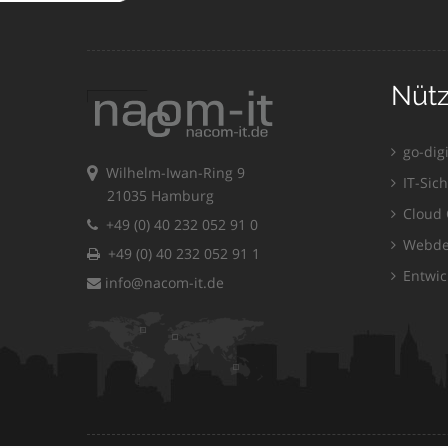
Nütz
go-dig
Wilhelm-Iwan-Ring 9
IT-Sich
21035 Hamburg
Cloud 
+49 (0) 40 232 052 91 0
Webde
+49 (0) 40 232 052 91 1
Entwic
info@nacom-it.de